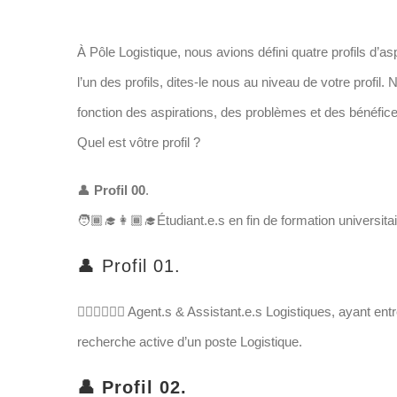
Voir
À Pôle Logistique, nous avions défini quatre profils d’as
l'image
l’un des profils, dites-le nous au niveau de votre profi
agrandie
fonction des aspirations, des problèmes et des bénéfice
Quel est vôtre profil ?
👤
Profil 00
.
🧑🏾‍🎓👩🏾‍🎓Étudiant.e.s en fin de formation universitai
👤 Profil 01.
👷🏼‍♀️👷🏾‍♂️ Agent.s & Assistant.e.s Logistiques, ayant 
recherche active d’un poste Logistique.
👤 Profil 02.