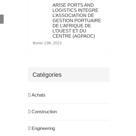
ARISE PORTS AND
Fer, rail et port : Simandou ouvre un nouveau
LOGISTICS INTEGRE
L’ASSOCIATION DE
chapitre économique pour la Guinée
GESTION PORTUAIRE
novembre 11th, 2025
DE L’AFRIQUE DE
L’OUEST ET DU
CENTRE (AGPAOC)
février 13th, 2023
Catégories
Achats
Construction
Engineering