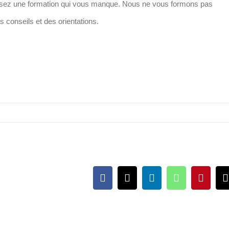
ssez une formation qui vous manque. Nous ne vous formons pas
nseils et des orientations.
Facebook
X
LinkedIn
WhatsApp
Pintere