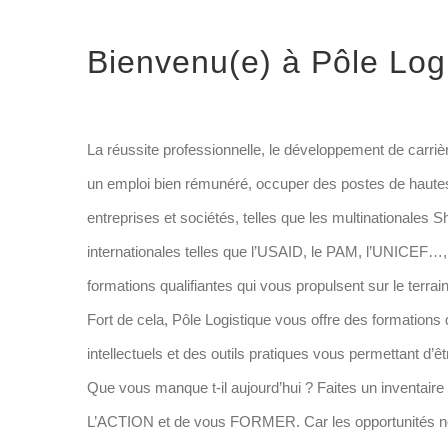
Voir
Bienvenu(e) à Pôle Logi
l'image
agrandie
La réussite professionnelle, le développement de carrièr
un emploi bien rémunéré, occuper des postes de hautes r
entreprises et sociétés, telles que les multinationales S
internationales telles que l’USAID, le PAM, l’UNICEF…,
formations qualifiantes qui vous propulsent sur le terrai
Fort de cela, Pôle Logistique vous offre des formation
intellectuels et des outils pratiques vous permettant d’êt
Que vous manque t-il aujourd’hui ? Faites un inventa
L’ACTION et de vous FORMER. Car les opportunités ne 