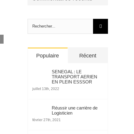
Rechercher:
Fer, rail et port : Simandou ouvre un nouveau
chapitre économique pour la Guinée
novembre 11th, 2025
Populaire
Récent
SENEGAL : LE
TRANSPORT AERIEN
EN PLEIN ESSSOR
juillet 13th, 2022
Réussir une carrière de
Logisticien
février 27th, 2021