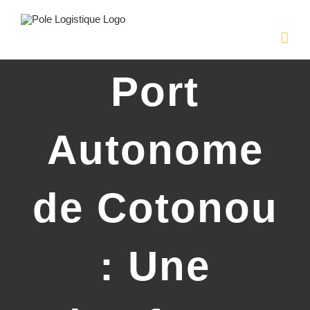
Passer
au
contenu
Port
Autonome
de Cotonou
: Une