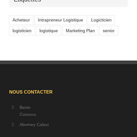
Acheteur
Intrapreneur Logistique
Logicticien
logisticien
logistique
Marketing Plan
senior
NOUS CONTACTER
Benin
Cotonou
Abomey Calavi