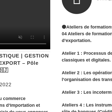
🟠Ateliers de formation
04 Ateliers de formatio
d’exportation.
Atelier 1 : Processus d
STIQUE | GESTION
classiques et digitales.
EXPORT – Pôle
🇧🇯
Atelier 2 : Les opérati
l’organisation des tran
2022
Atelier 3 : Les incoter
 du commerce
Ateliers 4 : Les instrum
ons d’Importation et
rôle de banques (Crédit
aisir de vous annoncer