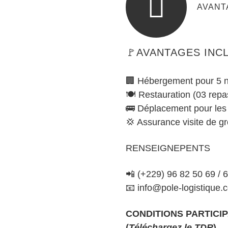
AVANT
🚩AVANTAGES INCL
🏢 Hébergement pour 5 n
🍽️ Restauration (03 repas
🚌 Déplacement pour les v
💢 Assurance visite de g
RENSEIGNEPENTS
📲 (+229) 96 82 50 69 / 
📧 info@pole-logistique.
CONDITIONS PARTICI
(
Téléchargez le TDR
)