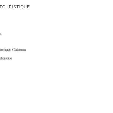
 TOURISTIQUE
e
nomique Cotonou
storique