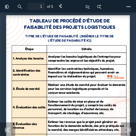
of 3
Toggle
Find
Zoom
Zoom
Too
Sidebar
Out
In
TABLEAU DE PROCÉDÉ D'ÉTUDE DE
FAISABILITÉ DES PROJETS LOGISTIQUES
TITRE DE L'ÉTUDE DE FAISABILITÉ : [INSÉRER LE TITRE DE
L'ÉTUDE DE FAISABILITÉ ICI]
Étape
Détails
Analyser les besoins logistiques de l'entreprise pour
1. Analyse des besoins
comprendre les enjeux et les objectifs du projet.
Identifier les contraintes techniques, humaines,
2. Identification des
financières et réglementaires qui peuvent avoir un
contraintes
impact sur la réalisation du projet.
Réaliser une étude de marché pour évaluer la demande
3. Étude de marché
pour les services logistiques proposés et la
concurrence existante.
Estimer les coûts de mise en place et de
fonctionnement du projet, y compris les coûts de
4. Évaluation des coûts
personnel, de location ou d'achat de locaux, de
transport, de stockage, d'assurance, etc.
Estimer les revenus que le projet peut générer en
5. Évaluation des
fonction de la demande estimée, des prix pratiqués sur
revenus
le marché, des marges bénéficiaires attendues, etc.