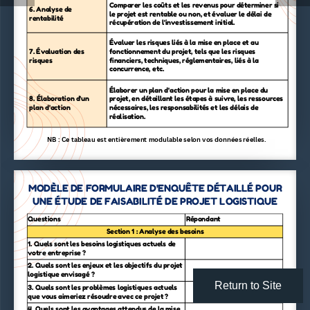
Comparer les coûts et les revenus pour déterminer si
6. Analyse de
le projet est rentable ou non, et évaluer le délai de
rentabilité
récupération de l'investissement initial.
Évaluer les risques liés à la mise en place et au
7. Évaluation des
fonctionnement du projet, tels que les risques
risques
financiers, techniques, réglementaires, liés à la
concurrence, etc.
Élaborer un plan d'action pour la mise en place du
8. Élaboration d'un
projet, en détaillant les étapes à suivre, les ressources
plan d'action
nécessaires, les responsabilités et les délais de
réalisation.
NB : Ce tableau est entièrement modulable selon vos données réelles.
MODÈLE DE FORMULAIRE D'ENQUÊTE DÉTAILLÉ POUR
UNE ÉTUDE DE FAISABILITÉ DE PROJET LOGISTIQUE
Questions
Répondant
Section 1 : Analyse des besoins
1. Quels sont les besoins logistiques actuels de
votre entreprise ?
2. Quels sont les enjeux et les objectifs du projet
logistique envisagé ?
Return to Site
3. Quels sont les problèmes logistiques actuels
que vous aimeriez résoudre avec ce projet ?
4. Quels sont les avantages attendus de la mise